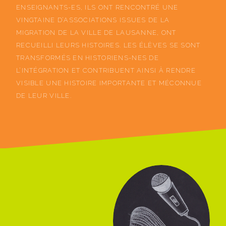
ENSEIGNANTS-ES, ILS ONT RENCONTRÉ UNE
VINGTAINE D’ASSOCIATIONS ISSUES DE LA
MIGRATION DE LA VILLE DE LAUSANNE, ONT
RECUEILLI LEURS HISTOIRES. LES ÉLÈVES SE SONT
TRANSFORMÉS EN HISTORIENS-NES DE
L’INTÉGRATION ET CONTRIBUENT AINSI À RENDRE
VISIBLE UNE HISTOIRE IMPORTANTE ET MÉCONNUE
DE LEUR VILLE.